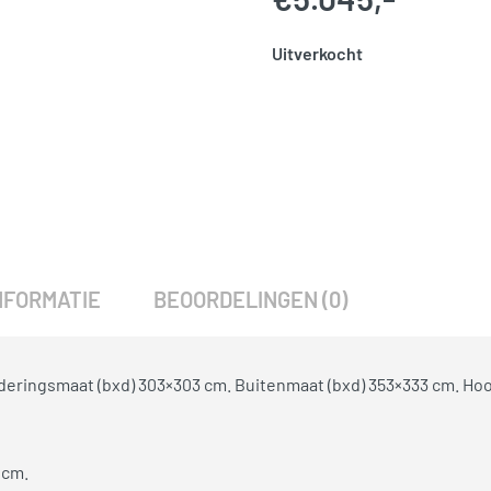
Uitverkocht
SKU:
768055
Categorie:
Woodvision
NFORMATIE
BEOORDELINGEN (0)
deringsmaat (bxd) 303×303 cm. Buitenmaat (bxd) 353×333 cm. Ho
 cm.