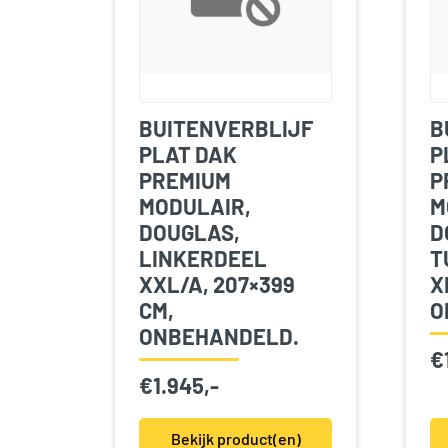
BUITENVERBLIJF
B
PLAT DAK
P
PREMIUM
P
MODULAIR,
M
DOUGLAS,
D
LINKERDEEL
T
XXL/A, 207×399
X
CM,
O
ONBEHANDELD.
€
€
1.945,-
Bekijk product(en)