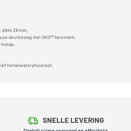
 dikte 28 mm.
 luxe deurbeslag met SKG** keurmerk.
instap.
usief hemelwaterafvoerset.
SNELLE LEVERING
Dankzij ruime voorraad en efficiënte