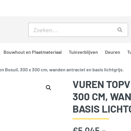
Skip to main content
Skip to footer
Zoe
Bouwhout en Plaatmateriaal
Tuinverblijven
Deuren
T
n Bosuil, 300 x 300 cm, wanden antraciet en basis lichtgrijs.
VUREN TOPVI
300 CM, WA
BASIS LICHT
€
5.045,-