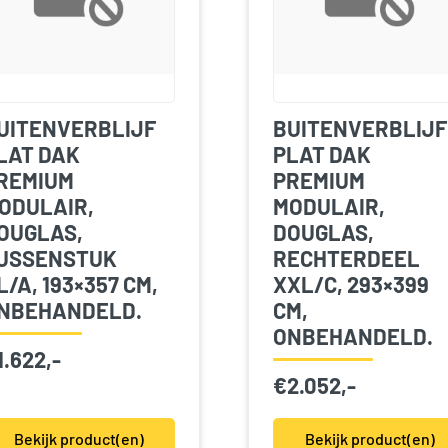
UITENVERBLIJF
BUITENVERBLIJF
LAT DAK
PLAT DAK
REMIUM
PREMIUM
ODULAIR,
MODULAIR,
OUGLAS,
DOUGLAS,
USSENSTUK
RECHTERDEEL
L/A, 193×357 CM,
XXL/C, 293×399
NBEHANDELD.
CM,
ONBEHANDELD.
1.622,-
€
2.052,-
Bekijk product(en)
Bekijk product(en)