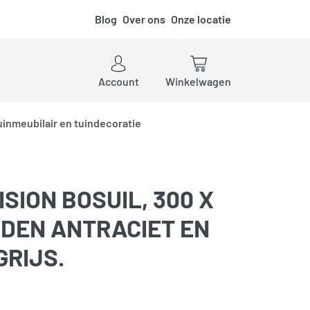
Blog
Over ons
Onze locatie
ken
Account
Winkelwagen
uinmeubilair en tuindecoratie
SION BOSUIL, 300 X
NDEN ANTRACIET EN
GRIJS.