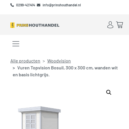
Skip to main content
Skip to footer
0299-421414
info@prinshouthandel.nl
Account
Win
Menu openen/sluiten
Alle producten
Woodvision
Vuren Topvision Bosuil, 300 x 300 cm, wanden wit
en basis lichtgrijs.