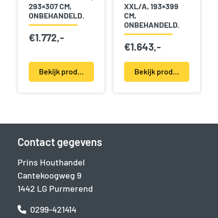
293×307 CM,
XXL/A, 193×399
ONBEHANDELD.
CM,
ONBEHANDELD.
€
1.772,-
€
1.643,-
Bekijk product(en)
Bekijk product(en)
Contact gegevens
Prins Houthandel
Cantekoogweg 9
1442 LG Purmerend
0299-421414