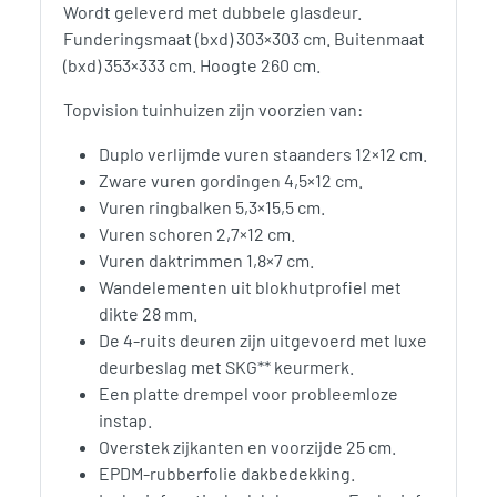
Wordt geleverd met dubbele glasdeur.
Funderingsmaat (bxd) 303×303 cm. Buitenmaat
(bxd) 353×333 cm. Hoogte 260 cm.
Topvision tuinhuizen zijn voorzien van:
Duplo verlijmde vuren staanders 12×12 cm.
Zware vuren gordingen 4,5×12 cm.
Vuren ringbalken 5,3×15,5 cm.
Vuren schoren 2,7×12 cm.
Vuren daktrimmen 1,8×7 cm.
Wandelementen uit blokhutprofiel met
dikte 28 mm.
De 4-ruits deuren zijn uitgevoerd met luxe
deurbeslag met SKG** keurmerk.
Een platte drempel voor probleemloze
instap.
Overstek zijkanten en voorzijde 25 cm.
EPDM-rubberfolie dakbedekking.