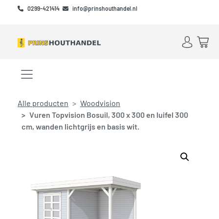
Skip to main content
Skip to footer
0299-421414
info@prinshouthandel.nl
Account
Win
Menu openen/sluiten
Alle producten
Woodvision
Vuren Topvision Bosuil, 300 x 300 en luifel 300
cm, wanden lichtgrijs en basis wit.