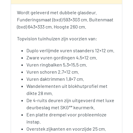
Wordt geleverd met dubbele glasdeur.
Funderingsmaat (bxd) 593×303 cm. Buitenmaat
(bxd) 643×333 cm. Hoogte 260 cm.
Topvision tuinhuizen zijn voorzien van:
Duplo verlijmde vuren staanders 12×12 cm.
Zware vuren gordingen 4,5×12 cm.
Vuren ringbalken 5,3×15,5 cm.
Vuren schoren 2,7×12 cm.
Vuren daktrimmen 1,8×7 cm.
Wandelementen uit blokhutprofiel met
dikte 28 mm.
De 4-ruits deuren zijn uitgevoerd met luxe
deurbeslag met SKG** keurmerk.
Een platte drempel voor probleemloze
instap.
Overstek zijkanten en voorzijde 25 cm.