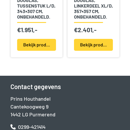
DOUGLAS,
DOUGLAS,
TUSSENSTUK L/D,
LINKERDEEL XL/D,
343×307 CM,
357×357 CM,
ONBEHANDELD.
ONBEHANDELD.
€
1.951,-
€
2.401,-
Bekijk product(en)
Bekijk product(en)
Contact gegevens
Prins Houthandel
Cantekoogweg 9
1442 LG Purmerend
0299-421414