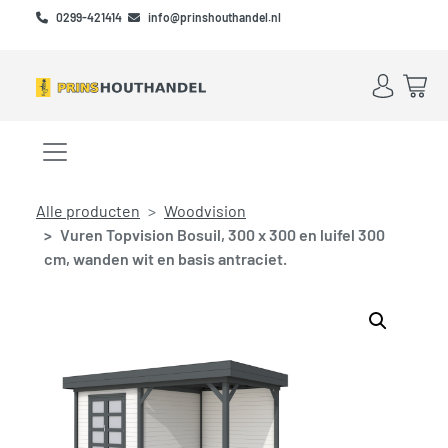
Skip to main content
Skip to footer
0299-421414
info@prinshouthandel.nl
Account
Win
Menu openen/sluiten
Alle producten
Woodvision
Vuren Topvision Bosuil, 300 x 300 en luifel 300
cm, wanden wit en basis antraciet.