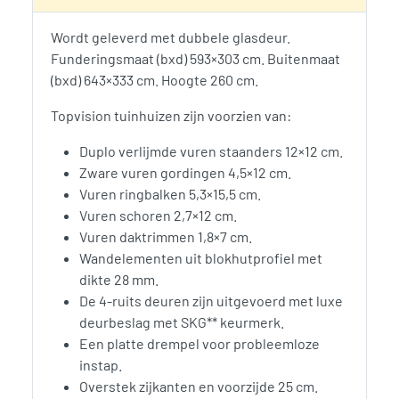
Wordt geleverd met dubbele glasdeur.
Funderingsmaat (bxd) 593×303 cm. Buitenmaat
(bxd) 643×333 cm. Hoogte 260 cm.
Topvision tuinhuizen zijn voorzien van:
Duplo verlijmde vuren staanders 12×12 cm.
Zware vuren gordingen 4,5×12 cm.
Vuren ringbalken 5,3×15,5 cm.
Vuren schoren 2,7×12 cm.
Vuren daktrimmen 1,8×7 cm.
Wandelementen uit blokhutprofiel met
dikte 28 mm.
De 4-ruits deuren zijn uitgevoerd met luxe
deurbeslag met SKG** keurmerk.
Een platte drempel voor probleemloze
instap.
Overstek zijkanten en voorzijde 25 cm.