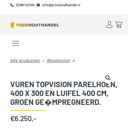
Skip to main content
Skip to footer
0299-421414
info@prinshouthandel.nl
Account
Win
Menu openen/sluiten
Alle producten
Woodvision
VUREN TOPVISION PARELHOEN,
400 X 300 EN LUIFEL 400 CM,
GROEN GE�MPREGNEERD.
€
6.250,-