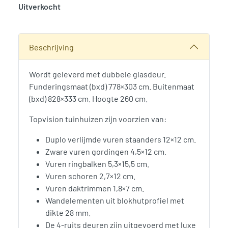
Uitverkocht
SKU:
791749
Categorie:
Woodvision
Beschrijving
Wordt geleverd met dubbele glasdeur.
Funderingsmaat (bxd) 778×303 cm. Buitenmaat
(bxd) 828×333 cm. Hoogte 260 cm.
Topvision tuinhuizen zijn voorzien van:
Duplo verlijmde vuren staanders 12×12 cm.
Zware vuren gordingen 4,5×12 cm.
Vuren ringbalken 5,3×15,5 cm.
Vuren schoren 2,7×12 cm.
Vuren daktrimmen 1,8×7 cm.
Wandelementen uit blokhutprofiel met
dikte 28 mm.
De 4-ruits deuren zijn uitgevoerd met luxe