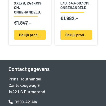
XXL/B, 243×399
L/D, 343×307 CM,
CM,
ONBEHANDELD.
ONBEHANDELD.
€
1.982,-
€
1.847,-
Bekijk product(en)
Bekijk product(en)
Contact gegevens
Prins Houthandel
Cantekoogweg 9
1442 LG Purmerend
0299-421414