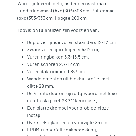
Wordt geleverd met glasdeur en vast raam.
Funderingsmaat (bxd) 303×303 cm. Buitenmaat
(bxd) 353×333 cm. Hoogte 260 cm.
Topvision tuinhuizen zijn voorzien van:
Duplo verlijmde vuren staanders 12×12 cm.
Zware vuren gordingen 4,5×12 cm.
Vuren ringbalken 5,3×15,5 cm.
Vuren schoren 2,7×12 cm.
Vuren daktrimmen 1,8×7 cm.
Wandelementen uit blokhutprofiel met
dikte 28 mm.
De 4-ruits deuren zijn uitgevoerd met luxe
deurbeslag met SKG** keurmerk.
Een platte drempel voor probleemloze
instap.
Overstek zijkanten en voorzijde 25 cm.
EPDM-rubberfolie dakbedekking.