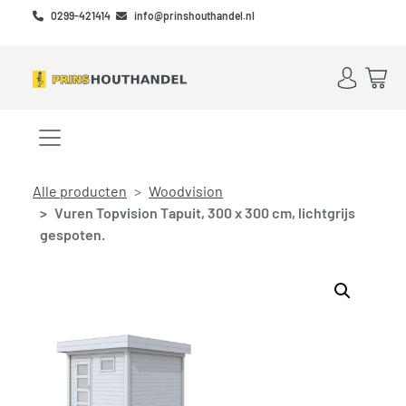
Skip to main content
Skip to footer
0299-421414
info@prinshouthandel.nl
Account
Win
Menu openen/sluiten
Alle producten
Woodvision
Vuren Topvision Tapuit, 300 x 300 cm, lichtgrijs
gespoten.