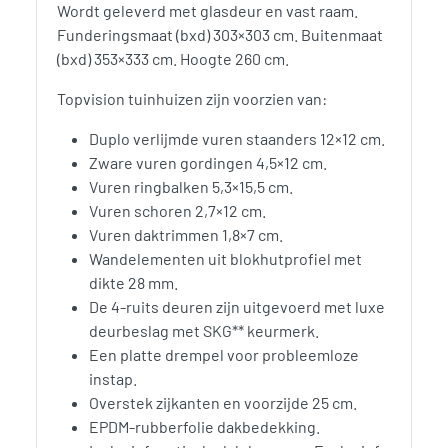
Wordt geleverd met glasdeur en vast raam.
Funderingsmaat (bxd) 303×303 cm. Buitenmaat
(bxd) 353×333 cm. Hoogte 260 cm.
Topvision tuinhuizen zijn voorzien van:
Duplo verlijmde vuren staanders 12×12 cm.
Zware vuren gordingen 4,5×12 cm.
Vuren ringbalken 5,3×15,5 cm.
Vuren schoren 2,7×12 cm.
Vuren daktrimmen 1,8×7 cm.
Wandelementen uit blokhutprofiel met
dikte 28 mm.
De 4-ruits deuren zijn uitgevoerd met luxe
deurbeslag met SKG** keurmerk.
Een platte drempel voor probleemloze
instap.
Overstek zijkanten en voorzijde 25 cm.
EPDM-rubberfolie dakbedekking.