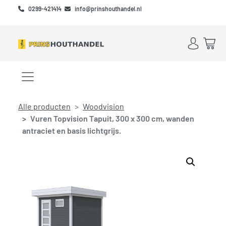
Skip to main content
Skip to footer
0299-421414
info@prinshouthandel.nl
Account
Win
Menu openen/sluiten
Alle producten
Woodvision
Vuren Topvision Tapuit, 300 x 300 cm, wanden
antraciet en basis lichtgrijs.