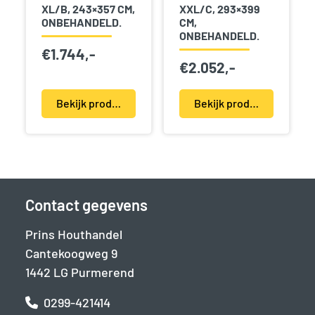
XL/B, 243×357 CM,
XXL/C, 293×399
ONBEHANDELD.
CM,
ONBEHANDELD.
€
1.744,-
€
2.052,-
Bekijk product(en)
Bekijk product(en)
Contact gegevens
Prins Houthandel
Cantekoogweg 9
1442 LG Purmerend
0299-421414