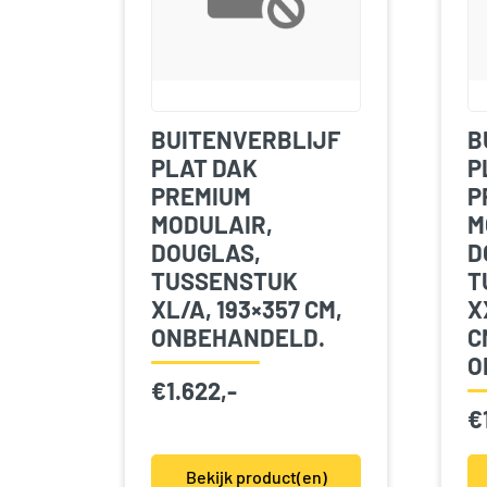
BUITENVERBLIJF
B
PLAT DAK
P
PREMIUM
P
MODULAIR,
M
DOUGLAS,
D
TUSSENSTUK
T
XL/A, 193×357 CM,
X
ONBEHANDELD.
C
O
€
1.622,-
€
Bekijk product(en)