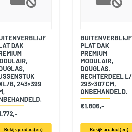
UITENVERBLIJF
BUITENVERBLIJF
LAT DAK
PLAT DAK
REMIUM
PREMIUM
ODULAIR,
MODULAIR,
OUGLAS,
DOUGLAS,
USSENSTUK
RECHTERDEEL L/
XL/B, 243×399
293×307 CM,
M,
ONBEHANDELD.
NBEHANDELD.
€
1.806,-
1.772,-
Bekijk product(en)
Bekijk product(en)