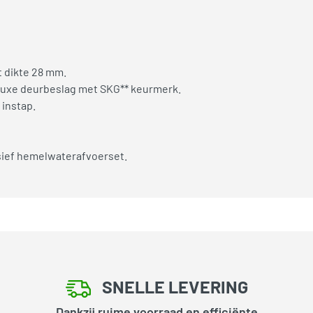
 dikte 28 mm.
 luxe deurbeslag met SKG** keurmerk.
instap.
usief hemelwaterafvoerset.
SNELLE LEVERING
Dankzij ruime voorraad en efficiënte