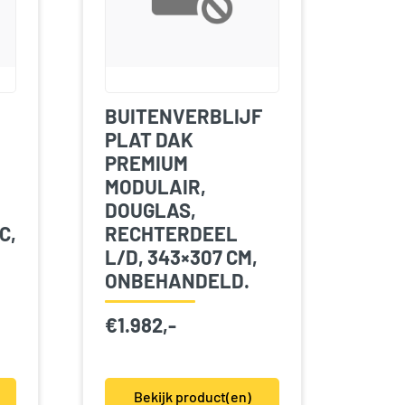
BUITENVERBLIJF
PLAT DAK
PREMIUM
MODULAIR,
DOUGLAS,
C,
RECHTERDEEL
L/D, 343×307 CM,
ONBEHANDELD.
€
1.982,-
Bekijk product(en)