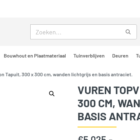
Skip to main content
Skip to footer
Zoe
Bouwhout en Plaatmateriaal
Tuinverblijven
Deuren
T
n Tapuit, 300 x 300 cm, wanden lichtgrijs en basis antraciet.
VUREN TOPVI
300 CM, WAN
BASIS ANTRA
€
5.025,-