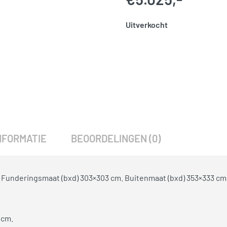
Uitverkocht
SKU:
768061
Categorie:
Woodvision
NFORMATIE
BEOORDELINGEN (0)
 Funderingsmaat (bxd) 303×303 cm. Buitenmaat (bxd) 353×333 cm
 cm.