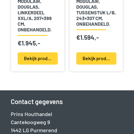
MODULAIR,
MODULAIR,
DOUGLAS,
DOUGLAS,
LINKERDEEL
TUSSENSTUK L/B,
XXL/A, 207×399
243×307 CM,
CM,
ONBEHANDELD.
ONBEHANDELD.
€
1.594,-
€
1.945,-
Bekijk product(en)
Bekijk product(en)
Contact gegevens
Prins Houthandel
Cantekoogweg 9
1442 LG Purmerend