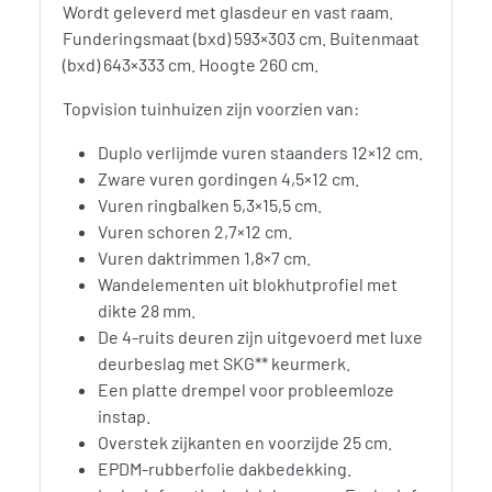
Wordt geleverd met glasdeur en vast raam.
Funderingsmaat (bxd) 593×303 cm. Buitenmaat
(bxd) 643×333 cm. Hoogte 260 cm.
Topvision tuinhuizen zijn voorzien van:
Duplo verlijmde vuren staanders 12×12 cm.
Zware vuren gordingen 4,5×12 cm.
Vuren ringbalken 5,3×15,5 cm.
Vuren schoren 2,7×12 cm.
Vuren daktrimmen 1,8×7 cm.
Wandelementen uit blokhutprofiel met
dikte 28 mm.
De 4-ruits deuren zijn uitgevoerd met luxe
deurbeslag met SKG** keurmerk.
Een platte drempel voor probleemloze
instap.
Overstek zijkanten en voorzijde 25 cm.
EPDM-rubberfolie dakbedekking.