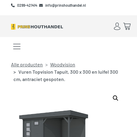
Skip to main content
Skip to footer
0299-421414
info@prinshouthandel.nl
Account
Win
Menu openen/sluiten
Alle producten
Woodvision
Vuren Topvision Tapuit, 300 x 300 en luifel 300
cm, antraciet gespoten.