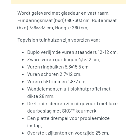
Wordt geleverd met glasdeur en vast raam.
Funderingsmaat (bxd) 686×303 cm. Buitenmaat
(bxd) 736×333 cm. Hoogte 260 cm.
Topvision tuinhuizen zijn voorzien van:
Duplo verlijmde vuren staanders 12×12 cm.
Zware vuren gordingen 4,5×12 cm.
Vuren ringbalken 5,3×15,5 cm.
Vuren schoren 2,7×12 cm.
Vuren daktrimmen 1,8×7 cm.
Wandelementen uit blokhutprofiel met
dikte 28 mm.
De 4-ruits deuren zijn uitgevoerd met luxe
deurbeslag met SKG** keurmerk.
Een platte drempel voor probleemloze
instap.
Overstek zijkanten en voorzijde 25 cm.