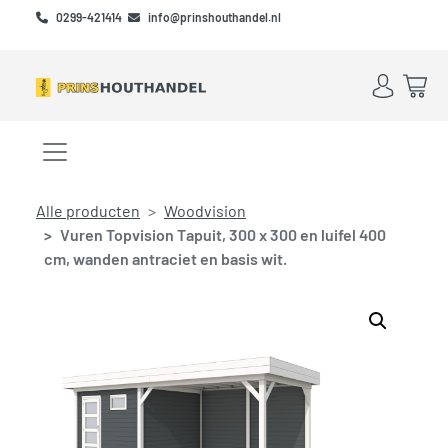
Skip to main content
Skip to footer
0299-421414
info@prinshouthandel.nl
Account
Win
Menu openen/sluiten
Alle producten
Woodvision
Vuren Topvision Tapuit, 300 x 300 en luifel 400
cm, wanden antraciet en basis wit.