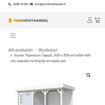
Skip to main content
Skip to footer
0299-421414
info@prinshouthandel.nl
Account
Win
Menu openen/sluiten
Alle producten
Woodvision
Vuren Topvision Tapuit, 300 x 300 en luifel 400
cm, wanden lichtgrijs en basis wit.