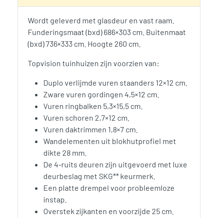
Wordt geleverd met glasdeur en vast raam.
Funderingsmaat (bxd) 686×303 cm. Buitenmaat
(bxd) 736×333 cm. Hoogte 260 cm.
Topvision tuinhuizen zijn voorzien van:
Duplo verlijmde vuren staanders 12×12 cm.
Zware vuren gordingen 4,5×12 cm.
Vuren ringbalken 5,3×15,5 cm.
Vuren schoren 2,7×12 cm.
Vuren daktrimmen 1,8×7 cm.
Wandelementen uit blokhutprofiel met
dikte 28 mm.
De 4-ruits deuren zijn uitgevoerd met luxe
deurbeslag met SKG** keurmerk.
Een platte drempel voor probleemloze
instap.
Overstek zijkanten en voorzijde 25 cm.