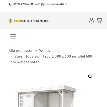
Skip to main content
Skip to footer
0299-421414
info@prinshouthandel.nl
Account
Win
Menu openen/sluiten
Alle producten
Woodvision
Vuren Topvision Tapuit, 300 x 300 en luifel 400
cm, wit gespoten.