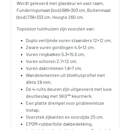
Wordt geleverd met glasdeur en vast raam.
Funderingsmaat (bxd) 686×303 cm. Buitenmaat
(bxd) 736×333 cm. Hoogte 260 cm.
Topvision tuinhuizen zijn voorzien van:
Duplo verlijmde vuren staanders 12×12 cm.
Zware vuren gordingen 4,5×12 cm.
Vuren ringbalken 5,3×15,5 cm.
Vuren schoren 2,7×12 cm.
Vuren daktrimmen 1,8×7 cm.
Wandelementen uit blokhutprofiel met
dikte 28 mm.
De 4-ruits deuren zijn uitgevoerd met luxe
deurbeslag met SKG** keurmerk.
Een platte drempel voor probleemloze
instap.
Overstek zijkanten en voorzijde 25 cm.
EPDM-rubberfolie dakbedekking.