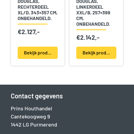
DOUGLAS,
DOUGLAS,
RECHTERDEEL
LINKERDEEL
XL/D, 343×357 CM,
XXL/B, 257×399
ONBEHANDELD.
CM,
ONBEHANDELD.
€
2.127,-
€
2.142,-
Bekijk product(en)
Bekijk product(en)
Contact gegevens
Prins Houthandel
Cantekoogweg 9
1442 LG Purmerend