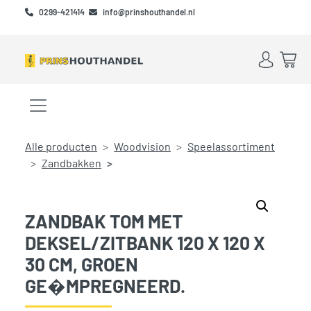
Skip to main content
Skip to footer
0299-421414
info@prinshouthandel.nl
Account
Win
Menu openen/sluiten
Alle producten
Woodvision
Speelassortiment
Zandbakken
ZANDBAK TOM MET
DEKSEL/ZITBANK 120 X 120 X
30 CM, GROEN
GE�MPREGNEERD.