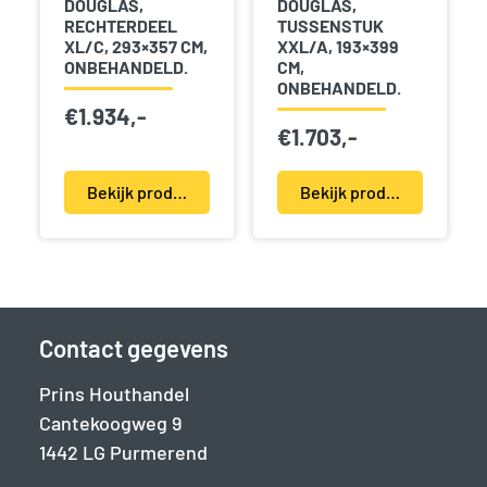
DOUGLAS,
DOUGLAS,
RECHTERDEEL
TUSSENSTUK
XL/C, 293×357 CM,
XXL/A, 193×399
ONBEHANDELD.
CM,
ONBEHANDELD.
€
1.934,-
€
1.703,-
Bekijk product(en)
Bekijk product(en)
Contact gegevens
Prins Houthandel
Cantekoogweg 9
1442 LG Purmerend