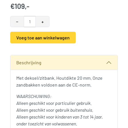
€
109,-
−
+
Voeg toe aan winkelwagen
Alternative:
SKU:
789168
Categorieën:
Speelassortiment
,
Woodvision
,
Zandbakken
Beschrijving
Met deksel/zitbank. Houtdikte 20 mm. Onze
zandbakken voldoen aan de CE-norm.
WAARSCHUWING:
Alleen geschikt voor particulier gebruik.
Alleen geschikt voor gebruik buitenshuis.
Alleen geschikt voor kinderen van 3 tot 14 jaar,
onder toezicht van volwassenen.