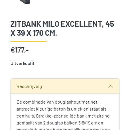
ZITBANK MILO EXCELLENT, 45
X 39 X 170 CM.
€
177,-
Uitverkocht
SKU:
789161
Categorieën:
Tuinmeubelen
,
Tuinmeubilair en tuindecorati
Beschrijving
De combinatie van douglashout met het
antraciet kleurige beton is uniek en staat als
een huis. Strakke, zeer solide bank met zitting
gemaakt van 2 douglas balken 5,8×19 cm en
antracietkleurige betonnen zijkanten met een