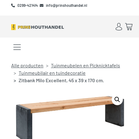
Skip to main content
Skip to footer
0299-421414
info@prinshouthandel.nl
Account
Win
Menu openen/sluiten
Alle producten
Tuinmeubelen en Picknicktafels
Tuinmeubilair en tuindecoratie
Zitbank Milo Excellent, 45 x 39 x 170 cm.