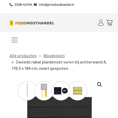
Skip to main content
Skip to footer
0299-421414
info@prinshouthandel.nl
Account
Win
Menu openen/sluiten
Alle producten
Woodvision
Zweeds rabat plankenset vuren bij achterwand A,
178,5 x 186 cm, zwart gespoten.