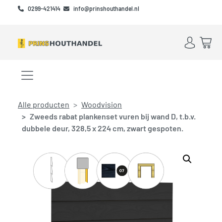
Skip to main content
Skip to footer
0299-421414
info@prinshouthandel.nl
Account
Win
Menu openen/sluiten
Alle producten
Woodvision
Zweeds rabat plankenset vuren bij wand D, t.b.v.
dubbele deur, 328,5 x 224 cm, zwart gespoten.