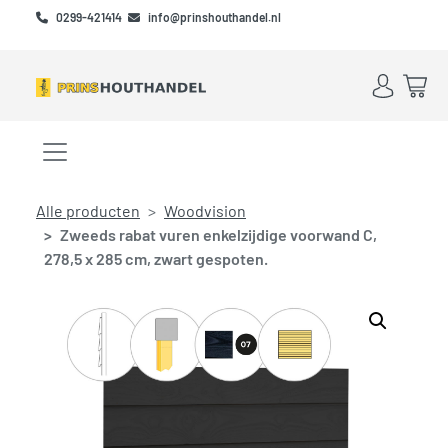
Skip to main content
Skip to footer
0299-421414
info@prinshouthandel.nl
Account
Win
Menu openen/sluiten
Alle producten
Woodvision
Zweeds rabat vuren enkelzijdige voorwand C,
278,5 x 285 cm, zwart gespoten.