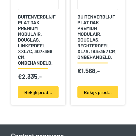
BUITENVERBLIJF
BUITENVERBLIJF
PLAT DAK
PLAT DAK
PREMIUM
PREMIUM
MODULAIR,
MODULAIR,
DOUGLAS,
DOUGLAS,
LINKERDEEL
RECHTERDEEL
XXL/C, 307×399
XL/A, 193×357 CM,
CM,
ONBEHANDELD.
ONBEHANDELD.
€
1.568,-
€
2.335,-
Bekijk product(en)
Bekijk product(en)
Contact gegevens