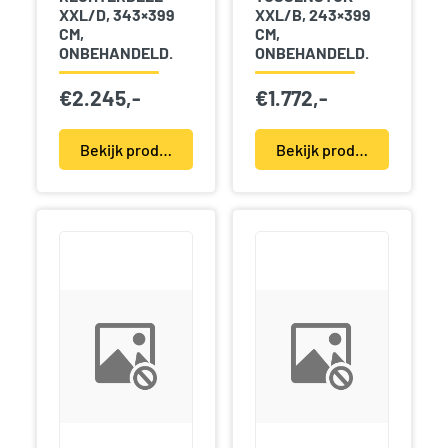
XXL/D, 343×399
XXL/B, 243×399
CM,
CM,
ONBEHANDELD.
ONBEHANDELD.
€
2.245,-
€
1.772,-
Bekijk product(en)
Bekijk product(en)