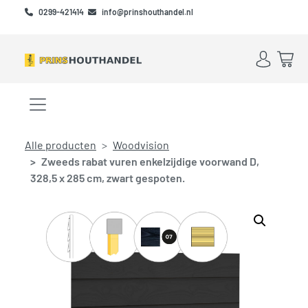
Skip to main content
Skip to footer
0299-421414
info@prinshouthandel.nl
Account
Win
Menu openen/sluiten
Alle producten
Woodvision
Zweeds rabat vuren enkelzijdige voorwand D,
328,5 x 285 cm, zwart gespoten.