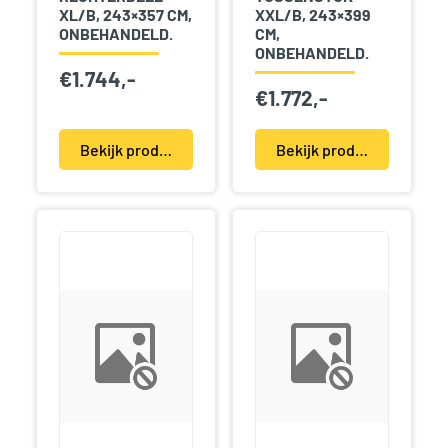
XL/B, 243×357 CM,
XXL/B, 243×399
ONBEHANDELD.
CM,
ONBEHANDELD.
€
1.744,-
€
1.772,-
Bekijk product(en)
Bekijk product(en)