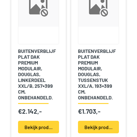
BUITENVERBLIJF
BUITENVERBLIJF
PLAT DAK
PLAT DAK
PREMIUM
PREMIUM
MODULAIR,
MODULAIR,
DOUGLAS,
DOUGLAS,
LINKERDEEL
TUSSENSTUK
XXL/B, 257×399
XXL/A, 193×399
CM,
CM,
ONBEHANDELD.
ONBEHANDELD.
€
2.142,-
€
1.703,-
Bekijk product(en)
Bekijk product(en)