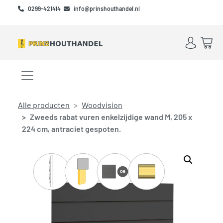
Skip to main content
Skip to footer
0299-421414
info@prinshouthandel.nl
Account
Win
Menu openen/sluiten
Alle producten
Woodvision
Zweeds rabat vuren enkelzijdige wand M, 205 x
224 cm, antraciet gespoten.