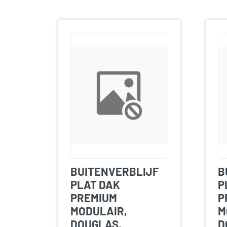
BUITENVERBLIJF
B
PLAT DAK
P
PREMIUM
P
MODULAIR,
M
DOUGLAS,
D