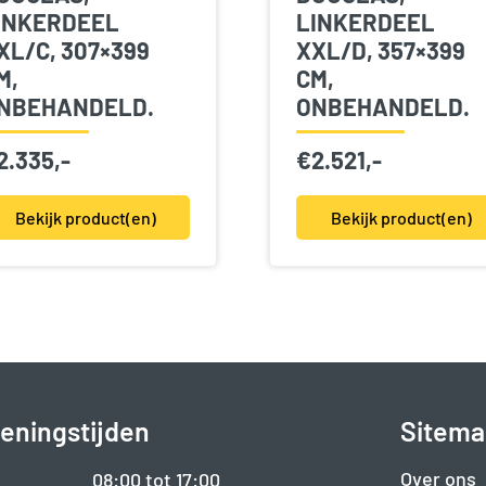
INKERDEEL
LINKERDEEL
XL/C, 307×399
XXL/D, 357×399
M,
CM,
NBEHANDELD.
ONBEHANDELD.
2.335,-
€
2.521,-
Bekijk product(en)
Bekijk product(en)
eningstijden
Sitema
Over ons
08:00 tot 17:00