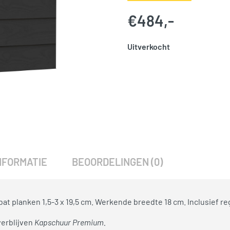
€
484,-
Uitverkocht
SKU:
776452
Categorie:
Woodvision
NFORMATIE
BEOORDELINGEN (0)
 planken 1,5-3 x 19,5 cm. Werkende breedte 18 cm. Inclusief re
verblijven
Kapschuur Premium.