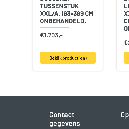
TUSSENSTUK
L
XXL/A, 193×399 CM,
X
ONBEHANDELD.
C
O
€
1.703,-
€
Bekijk product(en)
Contact
Op
gegevens