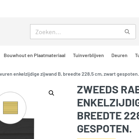
Skip to main content
Skip to footer
Zoe
Bouwhout en Plaatmateriaal
Tuinverblijven
Deuren
T
vuren enkelzijdige zijwand B, breedte 228,5 cm, zwart gespoten.
ZWEEDS RA
ENKELZIJDIG
BREEDTE 228
GESPOTEN.