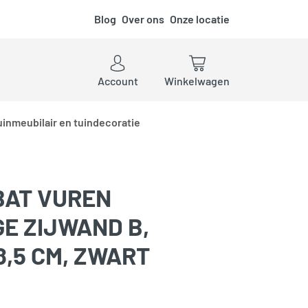
Blog
Over ons
Onze locatie
ken
Account
Winkelwagen
uinmeubilair en tuindecoratie
BAT VUREN
E ZIJWAND B,
,5 CM, ZWART