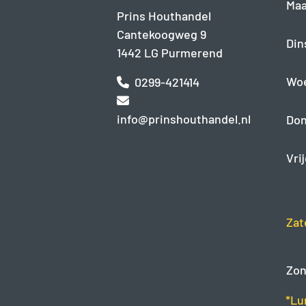
Maa
Prins Houthandel
Cantekoogweg 9
Din
1442 LG Purmerend
Wo
0299-421414
info@prinshouthandel.nl
Don
Vri
Zat
Zon
*Lu