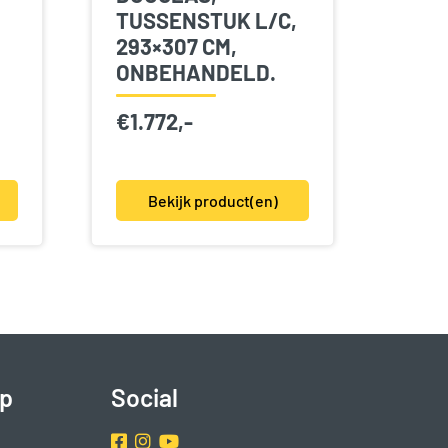
TUSSENSTUK L/C,
293×307 CM,
ONBEHANDELD.
€
1.772,-
Bekijk product(en)
p
Social
Facebook
Instragram
Youtube