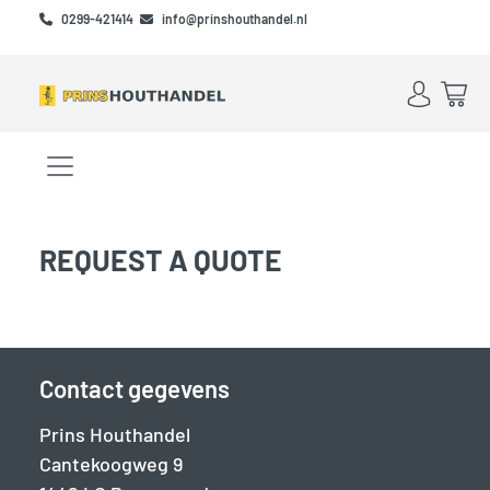
Skip to main content
Skip to footer
0299-421414
info@prinshouthandel.nl
Account
Win
Menu openen/sluiten
REQUEST A QUOTE
Contact gegevens
Prins Houthandel
Cantekoogweg 9