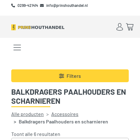
Skip to main content
Skip to footer
0299-421414
info@prinshouthandel.nl
Account
Win
Menu openen/sluiten
Filters
BALKDRAGERS PAALHOUDERS EN
SCHARNIEREN
Alle producten
Accessoires
Balkdragers Paalhouders en scharnieren
Gesorteerd op prijs: laag naar hoog
Toont alle 6 resultaten