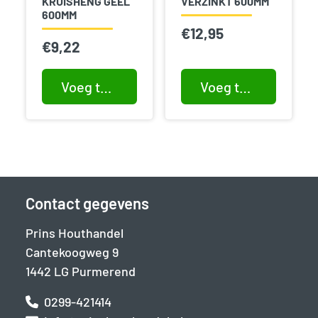
KRUISHENG GEEL
VERZINKT 600MM
600MM
€
12,95
€
9,22
Voeg toe aan winkelwagen
Voeg toe aan winkelwagen
Contact gegevens
Prins Houthandel
Cantekoogweg 9
1442 LG Purmerend
0299-421414