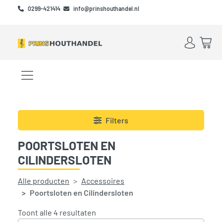
Skip to main content
Skip to footer
0299-421414
info@prinshouthandel.nl
Account
Win
Menu openen/sluiten
Filters
POORTSLOTEN EN
CILINDERSLOTEN
Alle producten
Accessoires
Poortsloten en Cilindersloten
Gesorteerd op prijs: laag naar hoog
Toont alle 4 resultaten