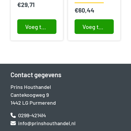
€
29,71
€
60,44
Voeg toe aan winkelwagen
Voeg toe aan winkelwagen
Contact gegevens
Prins Houthandel
Cantekoogweg 9
1442 LG Purmerend
0299-421414
info@prinshouthandel.nl