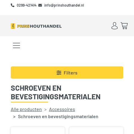
Skip to main content
Skip to footer
0299-421414
info@prinshouthandel.nl
Account
Win
Menu openen/sluiten
Filters
SCHROEVEN EN
BEVESTIGINGSMATERIALEN
Alle producten
Accessoires
Schroeven en bevestigingsmaterialen