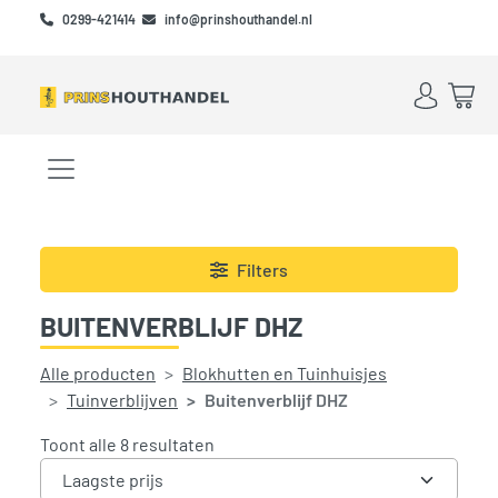
Skip to main content
Skip to footer
0299-421414
info@prinshouthandel.nl
Account
Win
Menu openen/sluiten
Filters
BUITENVERBLIJF DHZ
Alle producten
Blokhutten en Tuinhuisjes
Tuinverblijven
Buitenverblijf DHZ
Gesorteerd op prijs: laag naar hoog
Toont alle 8 resultaten