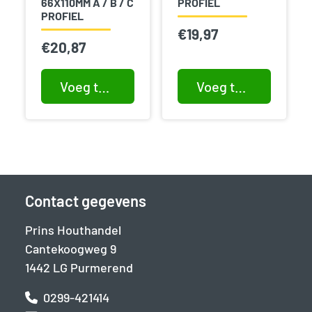
66X110MM A / B / C
PROFIEL
PROFIEL
€
19,97
€
20,87
Voeg toe aan winkelwagen
Voeg toe aan winkelwagen
Contact gegevens
Prins Houthandel
Cantekoogweg 9
1442 LG Purmerend
0299-421414