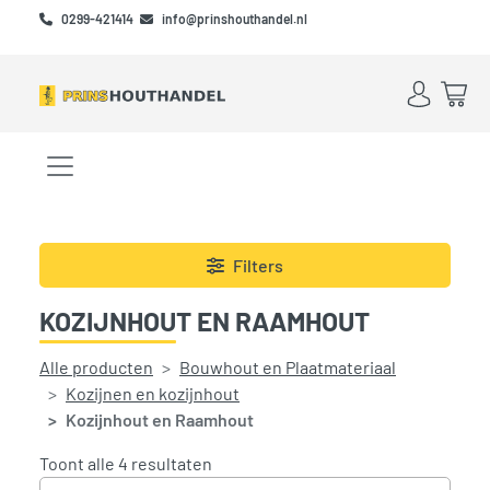
Skip to main content
Skip to footer
0299-421414
info@prinshouthandel.nl
Account
Win
Menu openen/sluiten
Filters
KOZIJNHOUT EN RAAMHOUT
Alle producten
Bouwhout en Plaatmateriaal
Kozijnen en kozijnhout
Kozijnhout en Raamhout
Gesorteerd op prijs: laag naar hoog
Toont alle 4 resultaten