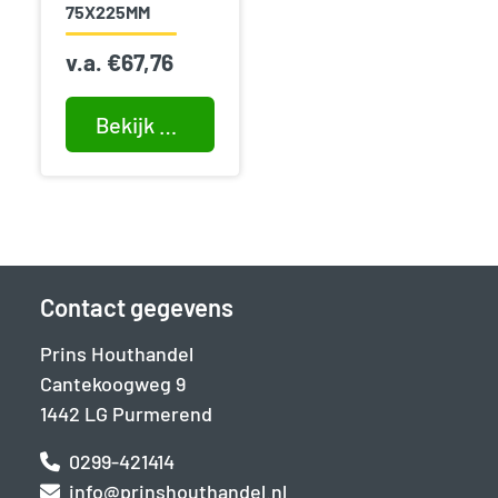
75X225MM
v.a.
€
67,76
Bekijk product
Contact gegevens
Prins Houthandel
Cantekoogweg 9
1442 LG Purmerend
0299-421414
info@prinshouthandel.nl