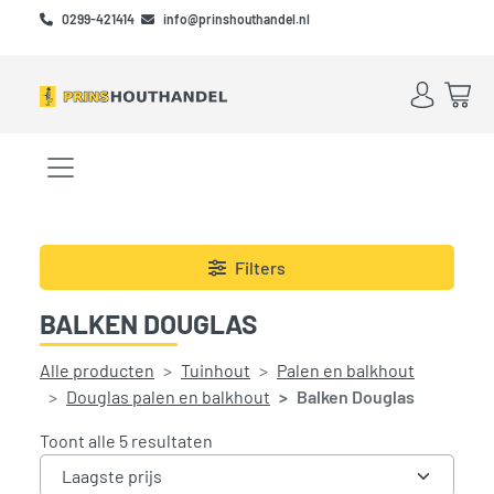
Skip to main content
Skip to footer
0299-421414
info@prinshouthandel.nl
Account
Win
Menu openen/sluiten
Filters
BALKEN DOUGLAS
Alle producten
Tuinhout
Palen en balkhout
Douglas palen en balkhout
Balken Douglas
Gesorteerd op prijs: laag naar hoog
Toont alle 5 resultaten