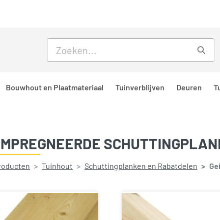
Skip to main content
Skip to footer
Zoe
Bouwhout en Plaatmateriaal
Tuinverblijven
Deuren
T
IMPREGNEERDE SCHUTTINGPLAN
producten
Tuinhout
Schuttingplanken en Rabatdelen
Ge