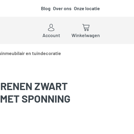
Blog
Over ons
Onze locatie
ken
Account
Winkelwagen
uinmeubilair en tuindecoratie
GRENEN ZWART
MET SPONNING