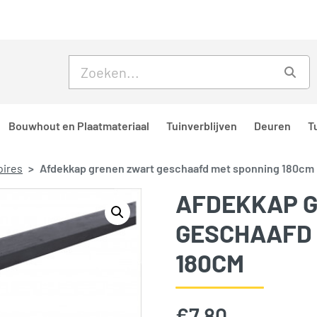
Skip to main content
Skip to footer
Zoe
Bouwhout en Plaatmateriaal
Tuinverblijven
Deuren
T
oires
Afdekkap grenen zwart geschaafd met sponning 180cm
AFDEKKAP 
GESCHAAFD 
180CM
€
7,80