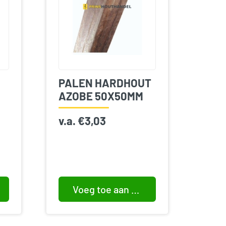
PALEN HARDHOUT
AZOBE 50X50MM
v.a.
€
3,03
Voeg toe aan winkelwagen