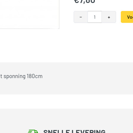
Afdekkap grenen zwart gesc
−
+
Vo
Alternative:
Categorieën:
Tuinhout
,
Tuin
et sponning 180cm
SNELLE LEVERING