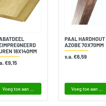
ABATDEEL
PAAL HARDHOUT
EIMPREGNEERD
AZOBE 70X70MM
UREN 18X140MM
v.a.
€
6,59
.a.
€
9,15
Voeg toe aan winkelwagen
Voeg toe aan winkelwagen