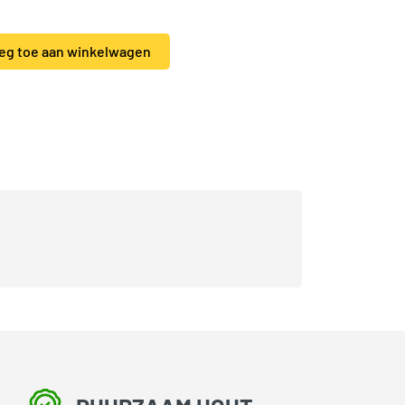
haafd met sponning 180cm aantal
eg toe aan winkelwagen
hout accessoires