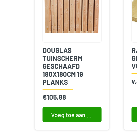
DOUGLAS
R
TUINSCHERM
G
GESCHAAFD
V
180X180CM 19
v
PLANKS
€
105,88
Voeg toe aan winkelwagen