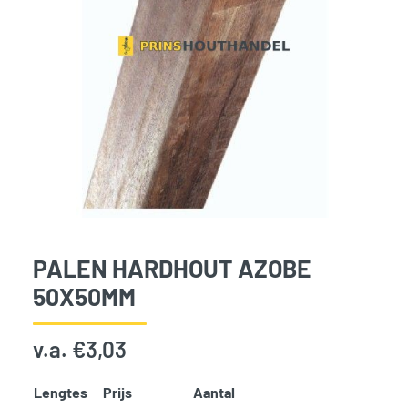
PALEN HARDHOUT AZOBE
50X50MM
v.a.
€
3,03
Lengtes
Prijs
Aantal
Add t