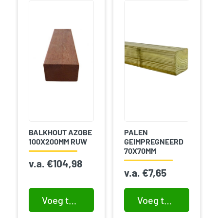
BALKHOUT AZOBE
PALEN
100X200MM RUW
GEIMPREGNEERD
70X70MM
v.a.
€
104,98
v.a.
€
7,65
Voeg toe aan winkelwagen
Voeg toe aan winkelwagen