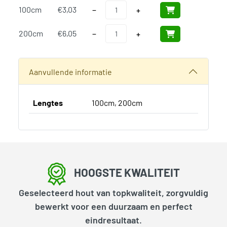
Palen Hardhout Azobe 50x50mm aantal
100cm
€
3,03
−
+
Palen Hardhout Azobe 50x50mm aantal
200cm
€
6,05
−
+
SKU:
N/B
Categorieën:
Hardhouten palen en balkhout
,
Palen en balk
Aanvullende informatie
Lengtes
100cm, 200cm
HOOGSTE KWALITEIT
Geselecteerd hout van topkwaliteit, zorgvuldig
bewerkt voor een duurzaam en perfect
eindresultaat.