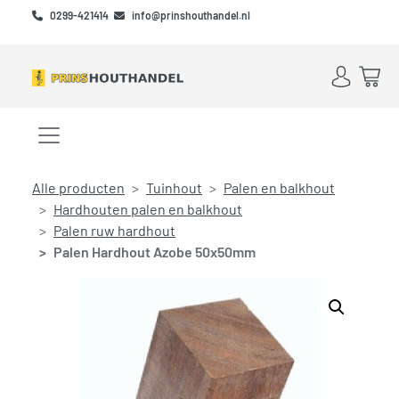
Skip to main content
Skip to footer
0299-421414
info@prinshouthandel.nl
Account
Win
Menu openen/sluiten
Alle producten
Tuinhout
Palen en balkhout
Hardhouten palen en balkhout
Palen ruw hardhout
Palen Hardhout Azobe 50x50mm