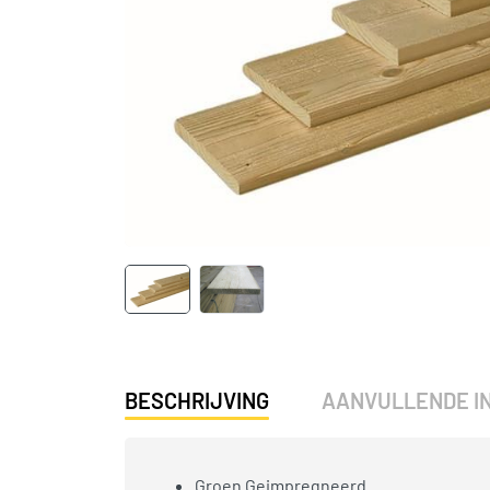
BESCHRIJVING
AANVULLENDE I
Groen Geimpregneerd