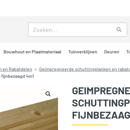
Skip to main content
Skip to footer
Zoe
Bouwhout en Plaatmateriaal
Tuinverblijven
Deuren
T
n en Rabatdelen
Geimpregneerde schuttingplanken en rabat
fijnbezaagd 4m1
GEIMPREGN
SCHUTTING
FIJNBEZAAG