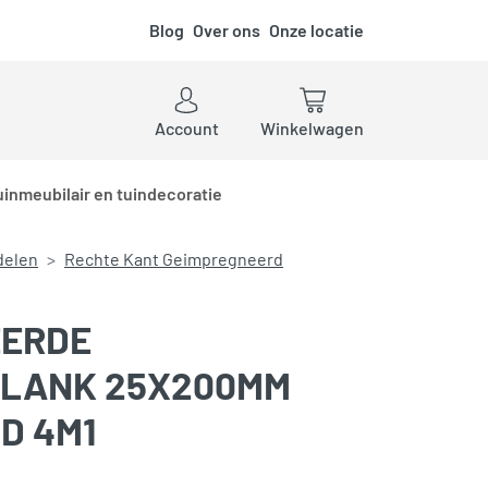
Blog
Over ons
Onze locatie
ken
Account
Winkelwagen
uinmeubilair en tuindecoratie
delen
Rechte Kant Geimpregneerd
EERDE
PLANK 25X200MM
D 4M1