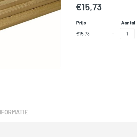
€
15,73
Prijs
Aantal
Geimpregneerd
€
15,73
−
SKU:
N/B
Categorieën:
Geimpregneerd
NFORMATIE