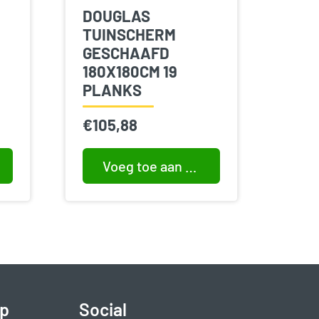
DOUGLAS
TUINSCHERM
GESCHAAFD
180X180CM 19
PLANKS
€
105,88
Voeg toe aan winkelwagen
p
Social