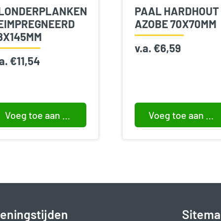
LONDERPLANKEN
PAAL HARDHOUT
EIMPREGNEERD
AZOBE 70X70MM
8X145MM
v.a.
€
6,59
.a.
€
11,54
Voeg toe aan winkelwagen
Voeg toe aan winkelwagen
eningstijden
Sitema