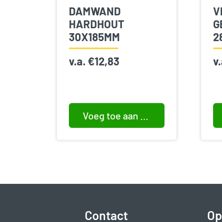
DAMWAND
V
HARDHOUT
G
30X185MM
2
v.a.
€
12,83
v
Voeg toe aan winkelwagen
Contact
Op