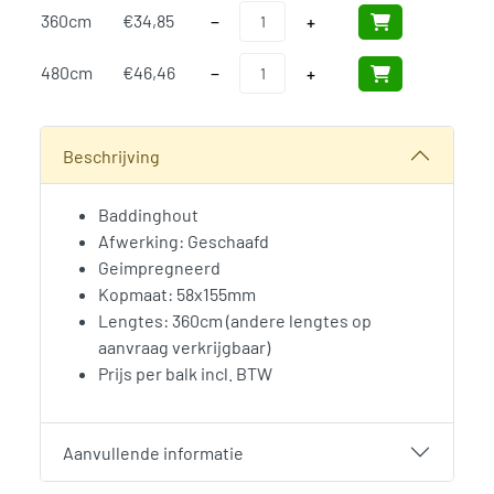
Badding 58x155mm Geimpregneerd aan
360cm
€
34,85
−
+
Badding 58x155mm Geimpregneerd aan
480cm
€
46,46
−
+
SKU:
N/B
Categorieën:
Balken Geimpregneerd
,
Geimpregneerde pale
Beschrijving
Baddinghout
Afwerking: Geschaafd
Geimpregneerd
Kopmaat: 58x155mm
Lengtes: 360cm (andere lengtes op
aanvraag verkrijgbaar)
Prijs per balk incl. BTW
Aanvullende informatie