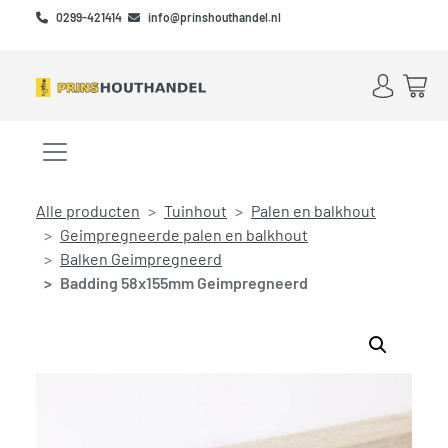
Skip to main content
Skip to footer
0299-421414
info@prinshouthandel.nl
Account
Win
Menu openen/sluiten
Alle producten
Tuinhout
Palen en balkhout
Geimpregneerde palen en balkhout
Balken Geimpregneerd
Badding 58x155mm Geimpregneerd