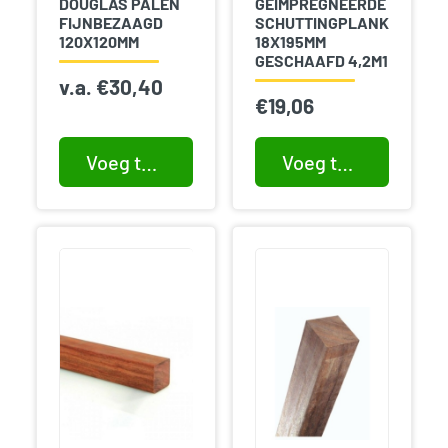
DOUGLAS PALEN
GEIMPREGNEERDE
FIJNBEZAAGD
SCHUTTINGPLANK
120X120MM
18X195MM
GESCHAAFD 4,2M1
v.a.
€
30,40
€
19,06
Voeg toe aan winkelwagen
Voeg toe aan winkelwagen