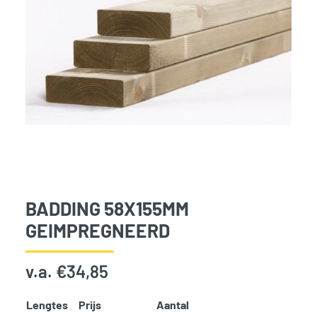
BADDING 58X155MM
GEIMPREGNEERD
v.a.
€
34,85
Lengtes
Prijs
Aantal
Add t