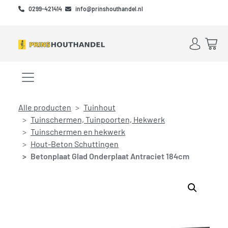
Skip to main content
Skip to footer
0299-421414
info@prinshouthandel.nl
Account
Win
Menu openen/sluiten
Alle producten
Tuinhout
Tuinschermen, Tuinpoorten, Hekwerk
Tuinschermen en hekwerk
Hout-Beton Schuttingen
Betonplaat Glad Onderplaat Antraciet 184cm