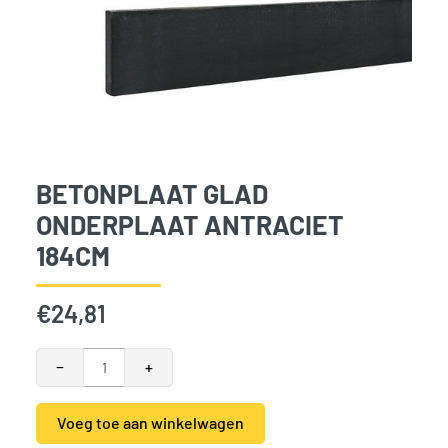
BETONPLAAT GLAD
ONDERPLAAT ANTRACIET
184CM
€
24,81
Betonplaat Glad Onderplaat Antraciet 184cm aantal
−
+
Voeg toe aan winkelwagen