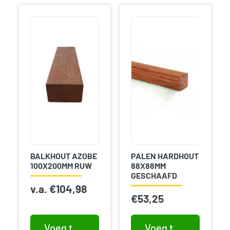
BALKHOUT AZOBE
PALEN HARDHOUT
100X200MM RUW
88X88MM
GESCHAAFD
v.a.
€
104,98
€
53,25
Voeg toe aan winkelwagen
Voeg toe aan winkelwagen