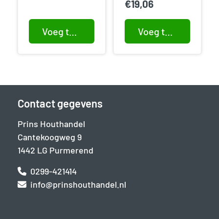
€
19,06
Voeg toe aan winkelwagen
Voeg toe aan winkelwagen
Contact gegevens
Prins Houthandel
Cantekoogweg 9
1442 LG Purmerend
0299-421414
info@prinshouthandel.nl