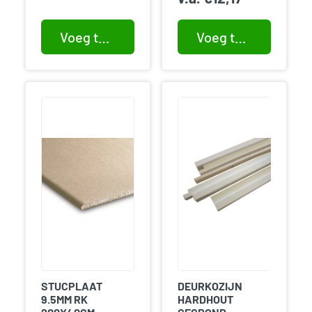
Voeg toe aan winkelwagen
Voeg toe aan winkelwagen
STUCPLAAT
DEURKOZIJN
9.5MM RK
HARDHOUT