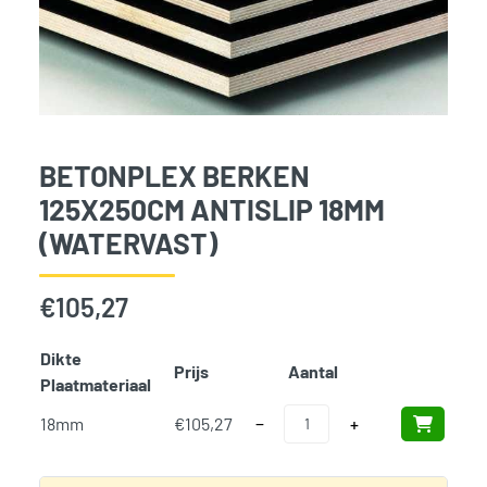
BETONPLEX BERKEN
125X250CM ANTISLIP 18MM
(WATERVAST)
€
105,27
Dikte
Prijs
Aantal
Add t
Plaatmateriaal
Betonplex Berken 125x250cm Anti
18mm
€
105,27
−
+
SKU:
N/B