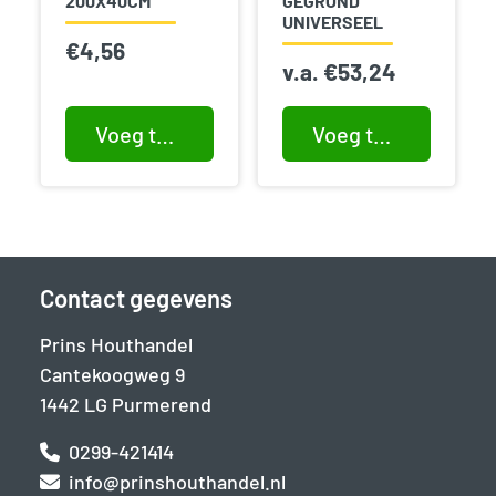
200X40CM
GEGROND
UNIVERSEEL
€
4,56
v.a.
€
53,24
Voeg toe aan winkelwagen
Voeg toe aan winkelwagen
Contact gegevens
Prins Houthandel
Cantekoogweg 9
1442 LG Purmerend
0299-421414
info@prinshouthandel.nl