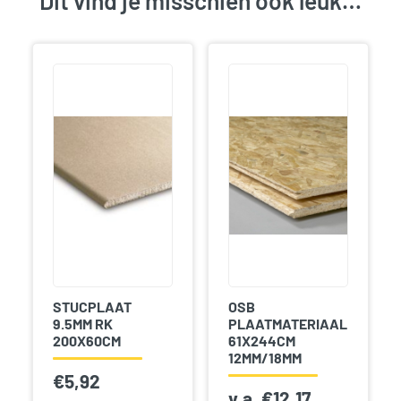
Dit vind je misschien ook leuk…
STUCPLAAT
OSB
9.5MM RK
PLAATMATERIAAL
200X60CM
61X244CM
12MM/18MM
€
5,92
v.a.
€
12,17