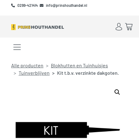
Skip to main content
Skip to footer
0299-421414
info@prinshouthandel.nl
Account
Win
Menu openen/sluiten
Alle producten
Blokhutten en Tuinhuisjes
Tuinverblijven
Kit t.b.v. verzinkte dakgoten.