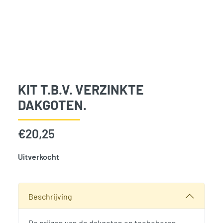
KIT T.B.V. VERZINKTE
DAKGOTEN.
€
20,25
Uitverkocht
SKU:
789275
Categorieën:
Goten
,
Tuinverblijven
,
Woodvision
Beschrijving
De prijzen van de dakgoten en toebehoren