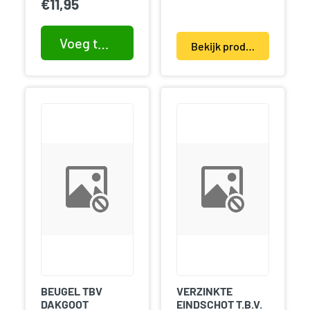
€
11,95
Voeg toe aan winkelwagen
Bekijk product(en)
BEUGEL TBV
VERZINKTE
DAKGOOT
EINDSCHOT T.B.V.