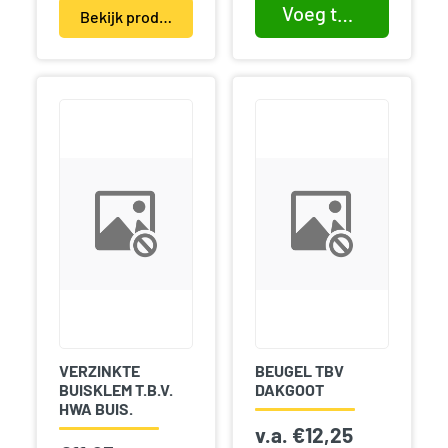
Voeg toe aan winkelwagen
Bekijk product(en)
VERZINKTE
BEUGEL TBV
BUISKLEM T.B.V.
DAKGOOT
HWA BUIS.
v.a.
€
12,25