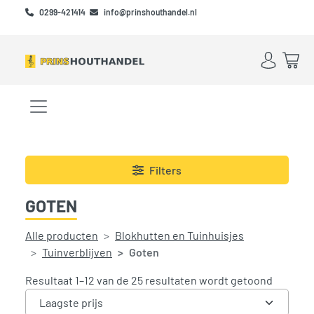
Skip to main content
Skip to footer
0299-421414
info@prinshouthandel.nl
Account
Win
Menu openen/sluiten
Filters
GOTEN
Alle producten
Blokhutten en Tuinhuisjes
Tuinverblijven
Goten
Gesortee
Resultaat 1–12 van de 25 resultaten wordt getoond