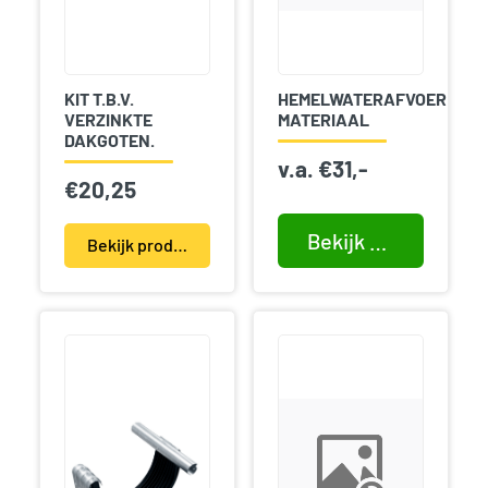
KIT T.B.V.
HEMELWATERAFVOER
VERZINKTE
MATERIAAL
DAKGOTEN.
v.a.
€
31,-
€
20,25
Bekijk product
Bekijk product(en)