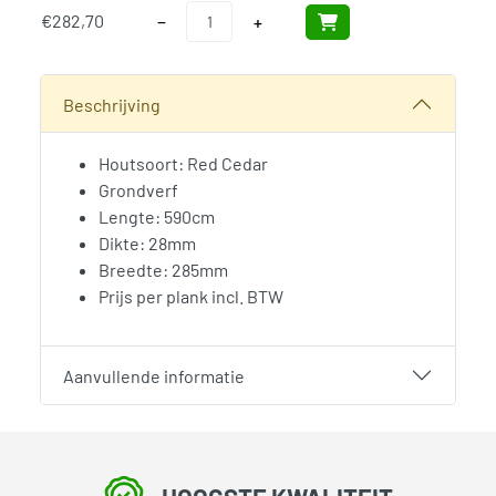
Red Cedar Boeideel Wit Gegrond 28x285mm 5
€
282,70
−
+
SKU:
N/B
Categorieën:
Boeidelen Red Cedar
,
Bouwhout en Plaatmate
Beschrijving
Houtsoort: Red Cedar
Grondverf
Lengte: 590cm
Dikte: 28mm
Breedte: 285mm
Prijs per plank incl. BTW
Aanvullende informatie