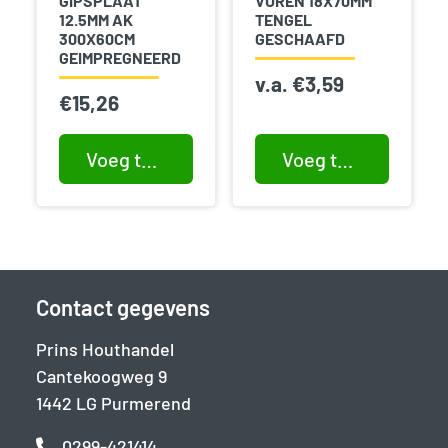
GIPSPLAAT
VUREN 18X70MM
12.5MM AK
TENGEL
300X60CM
GESCHAAFD
GEIMPREGNEERD
v.a.
€
3,59
€
15,26
Voeg toe aan winkelwagen
Voeg toe aan winkelwagen
Contact gegevens
Prins Houthandel
Cantekoogweg 9
1442 LG Purmerend
0299-421414