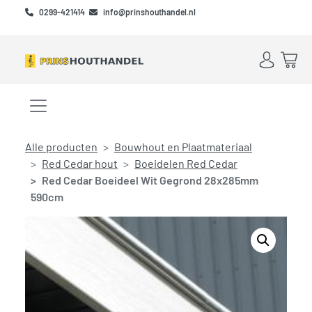
Skip to main content
Skip to footer
0299-421414
info@prinshouthandel.nl
Account
Win
Menu openen/sluiten
Alle producten
Bouwhout en Plaatmateriaal
Red Cedar hout
Boeidelen Red Cedar
Red Cedar Boeideel Wit Gegrond 28x285mm
590cm