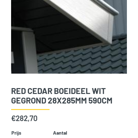
RED CEDAR BOEIDEEL WIT
GEGROND 28X285MM 590CM
€
282,70
Prijs
Aantal
Add t