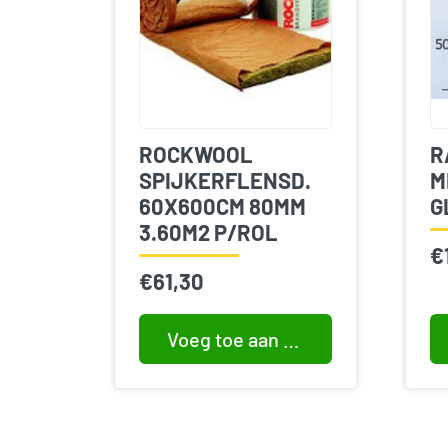
ROCKWOOL
R
SPIJKERFLENSD.
M
60X600CM 80MM
G
3.60M2 P/ROL
€
€
61,30
Voeg toe aan winkelwagen