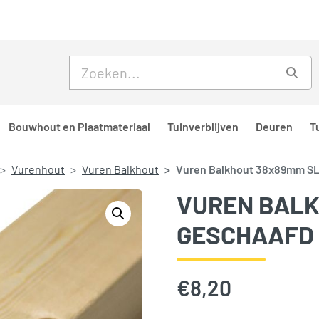
Skip to main content
Skip to footer
Zoe
Bouwhout en Plaatmateriaal
Tuinverblijven
Deuren
T
Vurenhout
Vuren Balkhout
Vuren Balkhout 38x89mm SL
VUREN BALK
GESCHAAFD
€
8,20