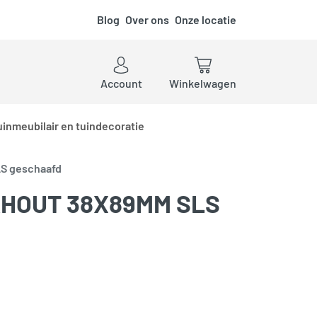
Blog
Over ons
Onze locatie
ken
Account
Winkelwagen
uinmeubilair en tuindecoratie
S geschaafd
HOUT 38X89MM SLS