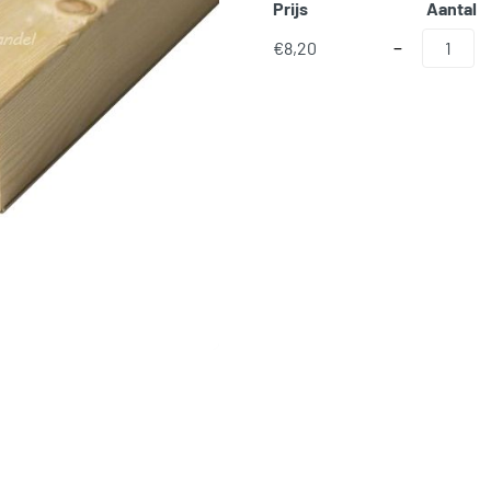
Prijs
Aantal
Vuren Balkhout
€
8,20
−
SKU:
N/B
Categorieën:
Bouwhout en P