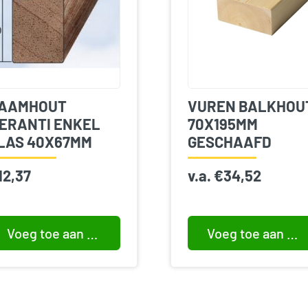
AAMHOUT
VUREN BALKHOU
ERANTI ENKEL
70X195MM
LAS 40X67MM
GESCHAAFD
12,37
v.a.
€
34,52
Voeg toe aan winkelwagen
Voeg toe aan winkelwagen