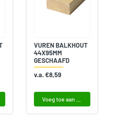
T
VUREN BALKHOUT
44X95MM
GESCHAAFD
v.a.
€
8,59
Voeg toe aan winkelwagen