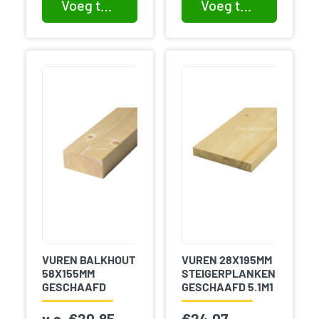
Voeg toe aan winkelwagen
Voeg toe aan winkelwagen
VUREN BALKHOUT
VUREN 28X195MM
58X155MM
STEIGERPLANKEN
GESCHAAFD
GESCHAAFD 5.1M1
v.a.
€
20,85
€
24,07