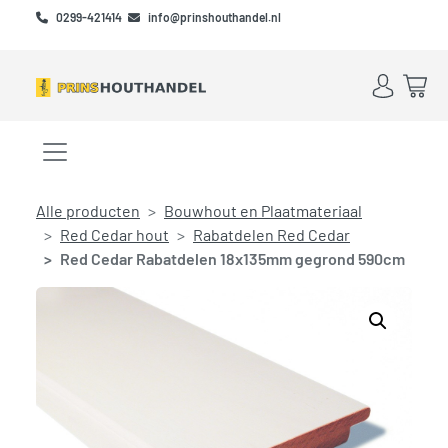
Skip to main content
Skip to footer
0299-421414
info@prinshouthandel.nl
Account
Win
Menu openen/sluiten
Alle producten
Bouwhout en Plaatmateriaal
Red Cedar hout
Rabatdelen Red Cedar
Red Cedar Rabatdelen 18x135mm gegrond 590cm