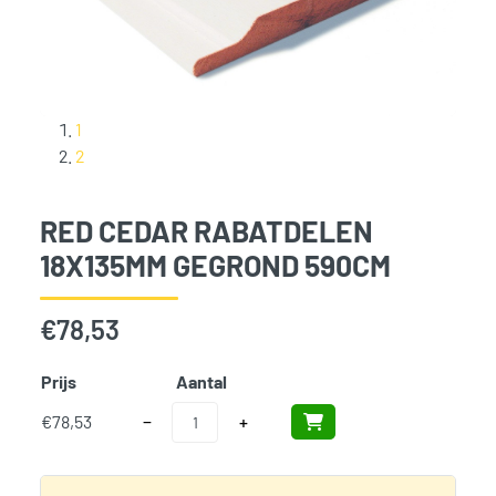
1
2
RED CEDAR RABATDELEN
18X135MM GEGROND 590CM
€
78,53
Prijs
Aantal
Add t
Red Cedar Rabatdelen 18x135mm gegrond 590cm
€
78,53
−
+
SKU:
N/B
Categorieën:
Bouwhout en Plaatmateriaal
,
Gevelbekleding