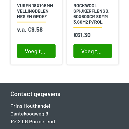
VUREN 18X145MM
ROCKWOOL
VELLINGDELEN
SPIJKERFLENSD.
MES EN GROEF
60X600CM 80MM
3.60M2 P/ROL
v.a.
€
9,58
€
61,30
Voeg toe aan winkelwagen
Voeg toe aan winkelwagen
Contact gegevens
Prins Houthandel
Cantekoogweg 9
1442 LG Purmerend