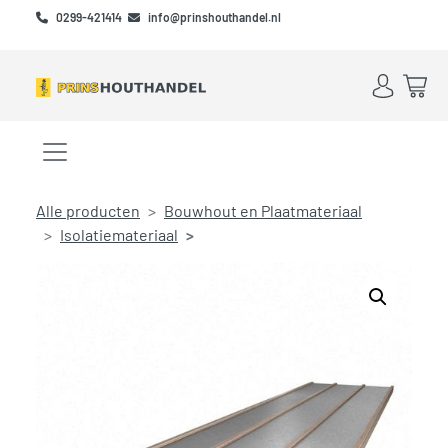
Skip to main content
Skip to footer
0299-421414
info@prinshouthandel.nl
Account
Win
Menu openen/sluiten
Alle producten
Bouwhout en Plaatmateriaal
Isolatiemateriaal