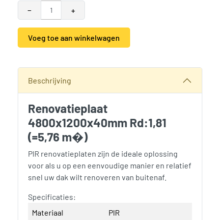
−
+
Voeg toe aan winkelwagen
Alternative:
Categorieën:
Bouwhout en Plaatmateriaal
,
Isolatiemateriaa
Beschrijving
Renovatieplaat
4800x1200x40mm Rd:1,81
(=5,76 m�)
PIR renovatieplaten zijn de ideale oplossing
voor als u op een eenvoudige manier en relatief
snel uw dak wilt renoveren van buitenaf.
Specificaties:
Materiaal
PIR