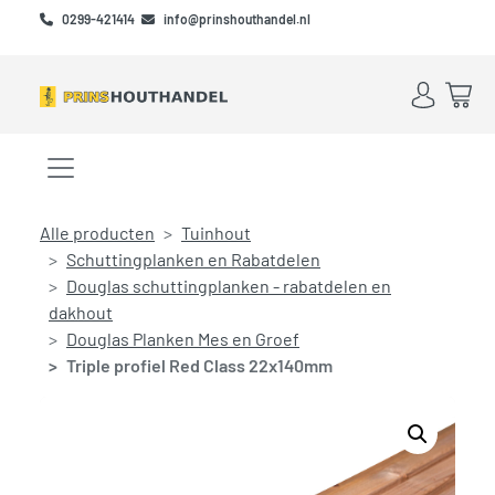
Skip to main content
Skip to footer
0299-421414
info@prinshouthandel.nl
Account
Win
Menu openen/sluiten
Alle producten
Tuinhout
Schuttingplanken en Rabatdelen
Douglas schuttingplanken - rabatdelen en
dakhout
Douglas Planken Mes en Groef
Triple profiel Red Class 22x140mm