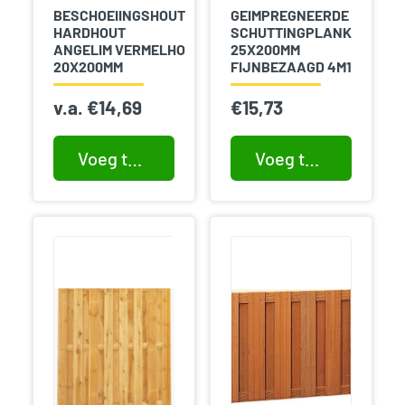
BESCHOEIINGSHOUT
GEIMPREGNEERDE
HARDHOUT
SCHUTTINGPLANK
ANGELIM VERMELHO
25X200MM
20X200MM
FIJNBEZAAGD 4M1
v.a.
€
14,69
€
15,73
Voeg toe aan winkelwagen
Voeg toe aan winkelwagen