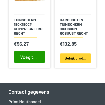
TUINSCHERM
HARDHOUTEN
180X180CM
TUINSCHERM
GEIMPREGNEERD
90X180CM
RECHT
ROBUUST RECHT
€
56,27
€
102,85
Voeg toe aan winkelwagen
Bekijk product(en)
Contact gegevens
Prins Houthandel