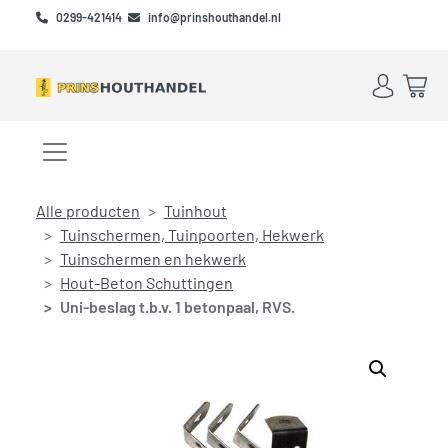
Skip to main content
Skip to footer
0299-421414
info@prinshouthandel.nl
Account
Win
Menu openen/sluiten
Alle producten
Tuinhout
Tuinschermen, Tuinpoorten, Hekwerk
Tuinschermen en hekwerk
Hout-Beton Schuttingen
Uni-beslag t.b.v. 1 betonpaal, RVS.