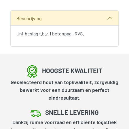
Alternative:
Categorieën:
Hout-Beton Schuttingen
,
Tuinhout
,
Tuinsche
Beschrijving
Uni-beslag t.b.v. 1 betonpaal, RVS.
HOOGSTE KWALITEIT
Geselecteerd hout van topkwaliteit, zorgvuldig
bewerkt voor een duurzaam en perfect
eindresultaat.
SNELLE LEVERING
Dankzij ruime voorraad en efficiënte logistiek