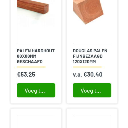
PALEN HARDHOUT
DOUGLAS PALEN
88X88MM
FIJNBEZAAGD
GESCHAAFD
120X120MM
€
53,25
v.a.
€
30,40
Voeg toe aan winkelwagen
Voeg toe aan winkelwagen