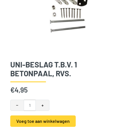
UNI-BESLAG T.B.V. 1
BETONPAAL, RVS.
€
4,95
Uni-beslag t.b.v. 1 betonpaal, RVS. aantal
−
+
Voeg toe aan winkelwagen