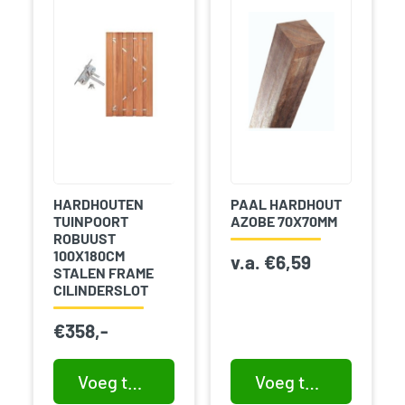
HARDHOUTEN
PAAL HARDHOUT
TUINPOORT
AZOBE 70X70MM
ROBUUST
100X180CM
v.a.
€
6,59
STALEN FRAME
CILINDERSLOT
€
358,-
Voeg toe aan winkelwagen
Voeg toe aan winkelwagen