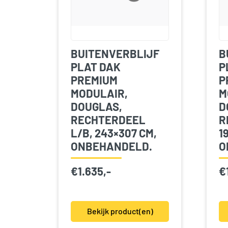
BUITENVERBLIJF
B
PLAT DAK
P
PREMIUM
P
MODULAIR,
M
DOUGLAS,
D
RECHTERDEEL
R
L/B, 243×307 CM,
1
ONBEHANDELD.
O
€
1.635,-
€
Bekijk product(en)