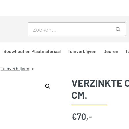
Skip to main content
Skip to footer
Zoe
Bouwhout en Plaatmateriaal
Tuinverblijven
Deuren
T
Tuinverblijven
VERZINKTE 
CM.
€
70,-