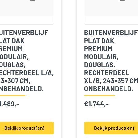
UITENVERBLIJF
BUITENVERBLIJF
LAT DAK
PLAT DAK
REMIUM
PREMIUM
ODULAIR,
MODULAIR,
OUGLAS,
DOUGLAS,
ECHTERDEEL L/A,
RECHTERDEEL
93×307 CM,
XL/B, 243×357 CM
NBEHANDELD.
ONBEHANDELD.
1.489,-
€
1.744,-
Bekijk product(en)
Bekijk product(en)