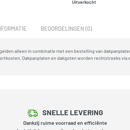
Uitverkocht
SKU:
789281
Categorieën:
Goten
,
Tuinver
NFORMATIE
BEOORDELINGEN (0)
gelden alleen in combinatie met een bestelling van dakpanplate
ortkosten. Dakpanplaten en dakgoten worden rechtstreeks via e
SNELLE LEVERING
Dankzij ruime voorraad en efficiënte