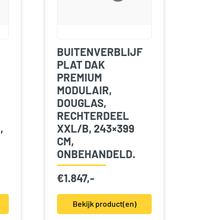
BUITENVERBLIJF
PLAT DAK
PREMIUM
MODULAIR,
DOUGLAS,
RECHTERDEEL
,
XXL/B, 243×399
CM,
ONBEHANDELD.
€
1.847,-
Bekijk product(en)