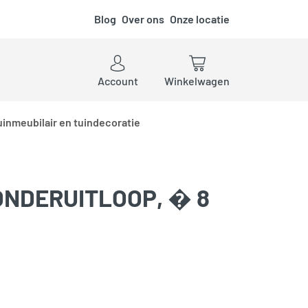
Blog
Over ons
Onze locatie
ken
Account
Winkelwagen
uinmeubilair en tuindecoratie
ONDERUITLOOP, � 8