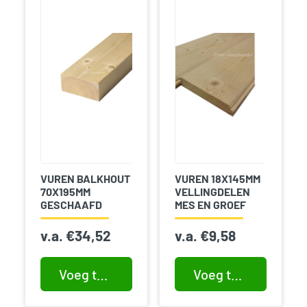
VUREN BALKHOUT
VUREN 18X145MM
70X195MM
VELLINGDELEN
GESCHAAFD
MES EN GROEF
v.a.
€
34,52
v.a.
€
9,58
Voeg toe aan winkelwagen
Voeg toe aan winkelwagen