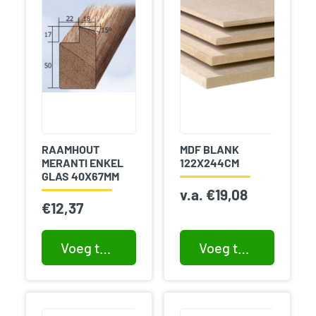
RAAMHOUT
MDF BLANK
MERANTI ENKEL
122X244CM
GLAS 40X67MM
v.a.
€
19,08
€
12,37
Voeg toe aan winkelwagen
Voeg toe aan winkelwagen