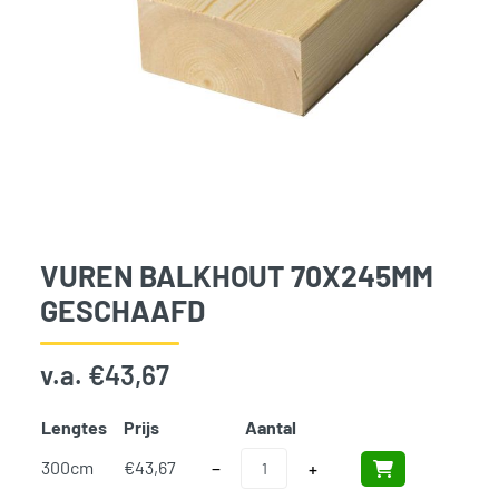
VUREN BALKHOUT 70X245MM
GESCHAAFD
v.a.
€
43,67
Lengtes
Prijs
Aantal
Add t
Vuren Balkhout 70x245mm Geschaafd a
300cm
€
43,67
−
+