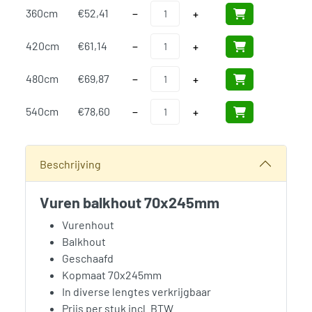
Vuren Balkhout 70x245mm Geschaafd a
360cm
€
52,41
−
+
Vuren Balkhout 70x245mm Geschaafd a
420cm
€
61,14
−
+
Vuren Balkhout 70x245mm Geschaafd a
480cm
€
69,87
−
+
Vuren Balkhout 70x245mm Geschaafd a
540cm
€
78,60
−
+
SKU:
N/B
Categorieën:
Bouwhout en Plaatmateriaal
,
Vuren Balkhout
Beschrijving
Vuren balkhout 70x245mm
Vurenhout
Balkhout
Geschaafd
Kopmaat 70x245mm
In diverse lengtes verkrijgbaar
Prijs per stuk incl. BTW