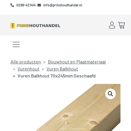
Skip to main content
Skip to footer
0299-421414
info@prinshouthandel.nl
Account
Win
Menu openen/sluiten
Alle producten
Bouwhout en Plaatmateriaal
Vurenhout
Vuren Balkhout
Vuren Balkhout 70x245mm Geschaafd