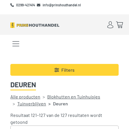
Skip to main content
Skip to footer
0299-421414
info@prinshouthandel.nl
Account
Win
Menu openen/sluiten
Filters
DEUREN
Alle producten
Blokhutten en Tuinhuisjes
Tuinverblijven
Deuren
Resultaat 121–127 van de 127 resultaten wordt
Gesorteerd op prijs: laag naar hoog
getoond