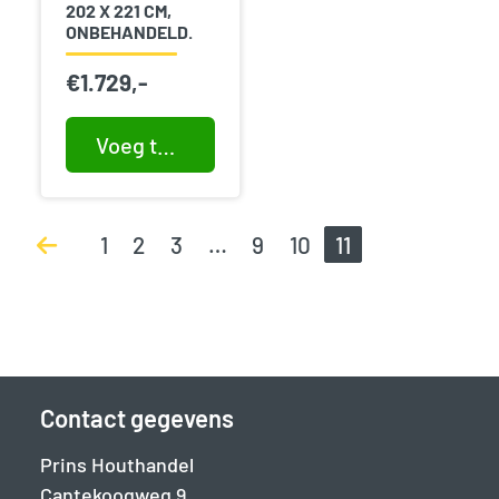
202 X 221 CM,
ONBEHANDELD.
€
1.729,-
Voeg toe aan winkelwagen
1
2
3
…
9
10
11
Contact gegevens
Prins Houthandel
Cantekoogweg 9