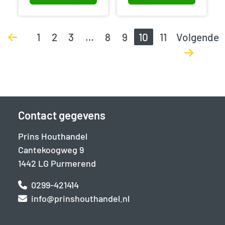
1
2
3
…
8
9
10
11
Volgende
Contact gegevens
Prins Houthandel
Cantekoogweg 9
1442 LG Purmerend
0299-421414
info@prinshouthandel.nl