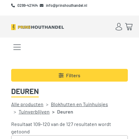
Skip to main content
Skip to footer
0299-421414
info@prinshouthandel.nl
Account
Win
Menu openen/sluiten
Filters
DEUREN
Alle producten
Blokhutten en Tuinhuisjes
Tuinverblijven
Deuren
Resultaat 109–120 van de 127 resultaten wordt
Gesorteerd op prijs: laag naar hoog
getoond