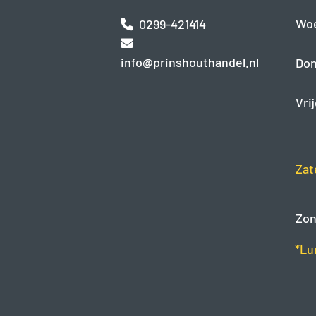
Wo
0299-421414
info@prinshouthandel.nl
Don
Vri
Zat
Zon
*Lu