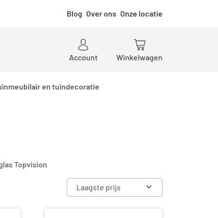
Blog
Over ons
Onze locatie
ken
Account
Winkelwagen
uinmeubilair en tuindecoratie
las Topvision
: laag naar hoog