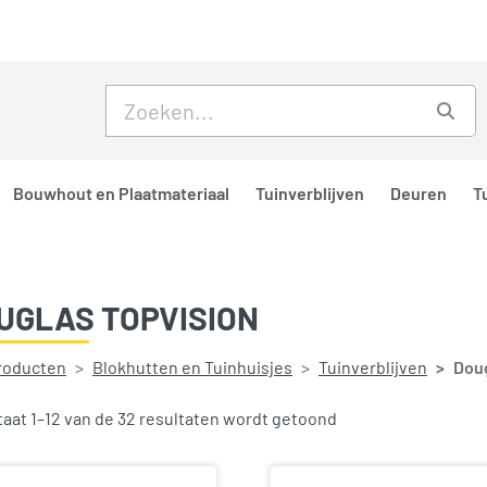
Skip to main content
Skip to footer
Zoe
Bouwhout en Plaatmateriaal
Tuinverblijven
Deuren
T
UGLAS TOPVISION
producten
Blokhutten en Tuinhuisjes
Tuinverblijven
Doug
Gesorteerd op prijs
taat 1–12 van de 32 resultaten wordt getoond