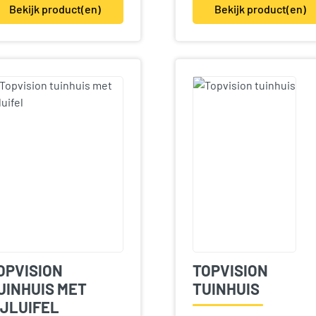
Bekijk product(en)
Bekijk product(en)
OPVISION
TOPVISION
UINHUIS MET
TUINHUIS
IJLUIFEL