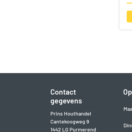
Contact
Op
gegevens
Maa
Prins Houthandel
Cantekoogweg 9
Din
1442 LG Purmerend