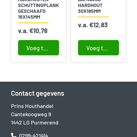
SCHUTTINGPLANK
HARDHOUT
GESCHAAFD
30X185MM
16X145MM
v.a.
€
12,83
v.a.
€
10,78
Voeg toe aan winkelwagen
Voeg toe aan winkelwagen
Contact gegevens
Prins Houthandel
Cantekoogweg 9
1442 LG Purmerend
0299-421414