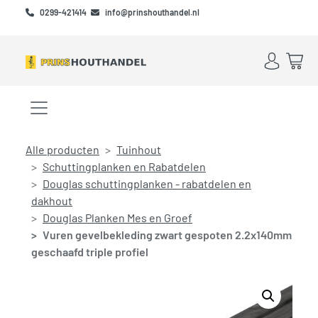
Skip to main content
Skip to footer
0299-421414
info@prinshouthandel.nl
Account
Win
Menu openen/sluiten
Alle producten
Tuinhout
Schuttingplanken en Rabatdelen
Douglas schuttingplanken - rabatdelen en
dakhout
Douglas Planken Mes en Groef
Vuren gevelbekleding zwart gespoten 2.2x140mm
geschaafd triple profiel