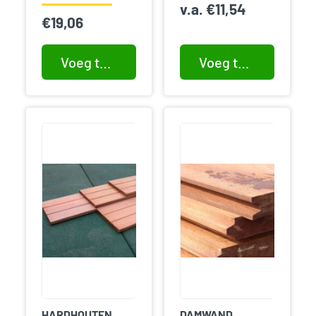
v.a.
€
11,54
€
19,06
Voeg toe aan winkelwagen
Voeg toe aan winkelwagen
HARDHOUTEN
DAMWAND