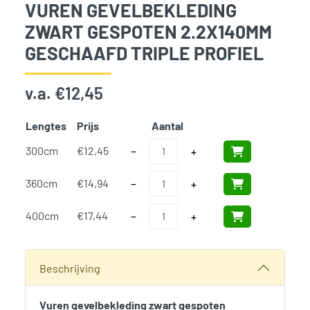
VUREN GEVELBEKLEDING
ZWART GESPOTEN 2.2X140MM
GESCHAAFD TRIPLE PROFIEL
v.a.
€
12,45
Lengtes
Prijs
Aantal
Add t
Vuren gevelbekleding zwart gespoten 2.
300cm
€
12,45
−
+
Vuren gevelbekleding zwart gespoten 2.
360cm
€
14,94
−
+
Vuren gevelbekleding zwart gespoten 2.
400cm
€
17,44
−
+
SKU:
N/B
Categorieën:
Bouwhout en Plaatmateriaal
,
Douglas Planke
Beschrijving
Vuren gevelbekleding zwart gespoten